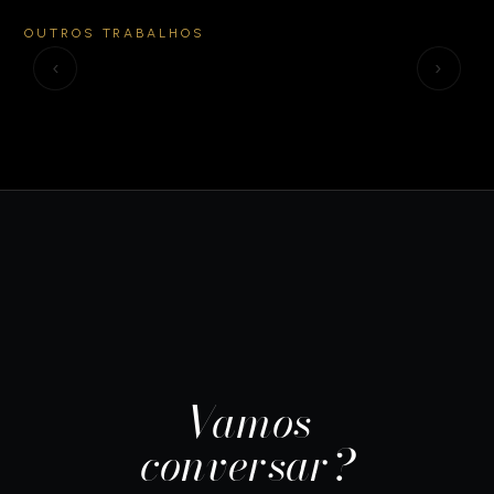
Toda Festa Junina
SANTA HELENA
E
OUTROS TRABALHOS
Tem
Crokíssimo
a
‹
›
Vamos
conversar?