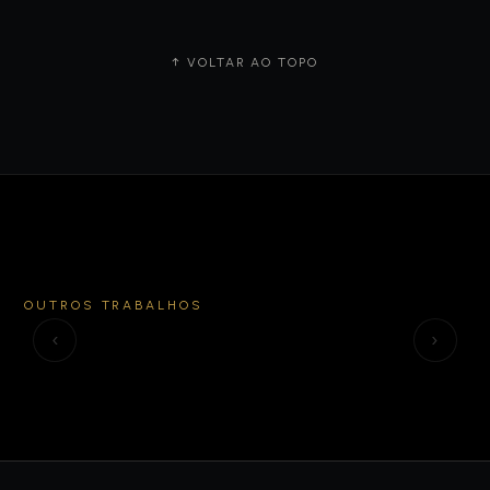
↑ VOLTAR AO TOPO
PERFORMA
natural como o seu
SANTA HELENA
E
OUTROS TRABALHOS
Crokíssimo
amor
a
‹
›